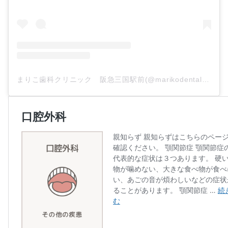
まりこ歯科クリニック 阪急三国駅前(@marikodentalclinic)がシェアした投稿