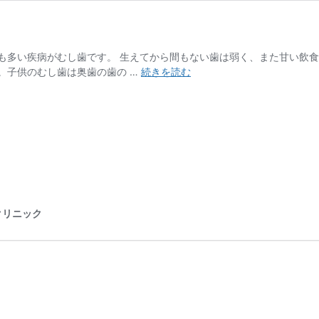
も多い疾病がむし歯です。 生えてから間もない歯は弱く、また甘い飲
小
。子供のむし歯は奥歯の歯の …
続きを読む
児
歯
科
クリニック